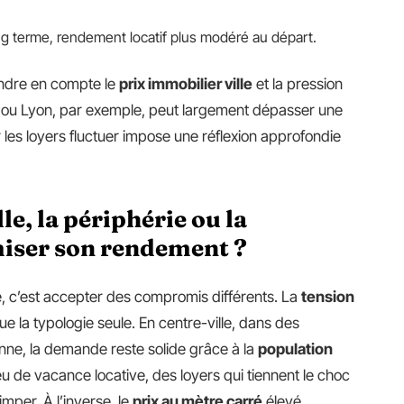
long terme, rendement locatif plus modéré au départ.
ndre en compte le
prix immobilier ville
et la pression
ux ou Lyon, par exemple, peut largement dépasser une
r les loyers fluctuer impose une réflexion approfondie
lle, la périphérie ou la
ser son rendement ?
, c’est accepter des compromis différents. La
tension
e la typologie seule. En centre-ville, dans des
nne, la demande reste solide grâce à la
population
peu de vacance locative, des loyers qui tiennent le choc
imper. À l’inverse, le
prix au mètre carré
élevé