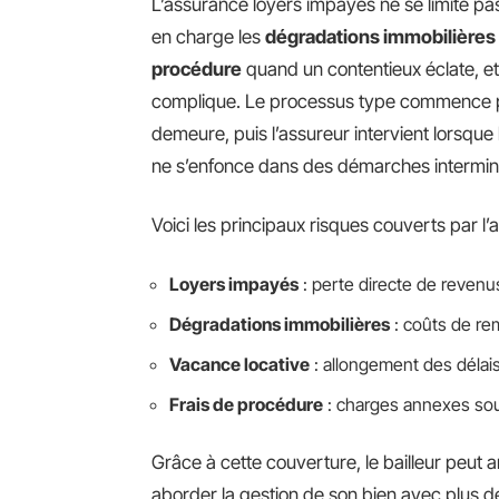
L’assurance loyers impayés ne se limite pas
en charge les
dégradations immobilières
procédure
quand un contentieux éclate, et
complique. Le processus type commence pa
demeure, puis l’assureur intervient lorsque 
ne s’enfonce dans des démarches interminabl
Voici les principaux risques couverts par l
Loyers impayés
: perte directe de revenu
Dégradations immobilières
: coûts de re
Vacance locative
: allongement des délais
Frais de procédure
: charges annexes so
Grâce à cette couverture, le bailleur peut a
aborder la gestion de son bien avec plus de