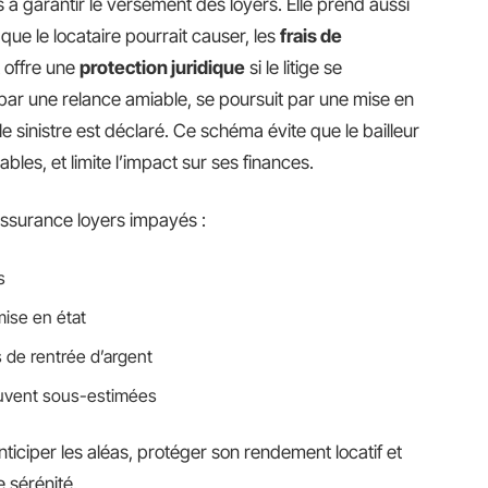
 à garantir le versement des loyers. Elle prend aussi
que le locataire pourrait causer, les
frais de
 offre une
protection juridique
si le litige se
r une relance amiable, se poursuit par une mise en
le sinistre est déclaré. Ce schéma évite que le bailleur
es, et limite l’impact sur ses finances.
’assurance loyers impayés :
s
mise en état
 de rentrée d’argent
uvent sous-estimées
nticiper les aléas, protéger son rendement locatif et
 sérénité.