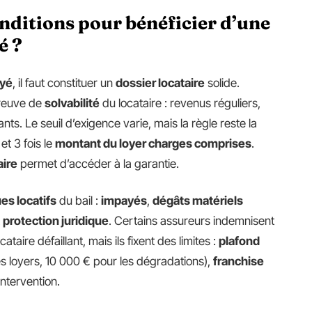
onditions pour bénéficier d’une
é ?
ayé
, il faut constituer un
dossier locataire
solide.
preuve de
solvabilité
du locataire : revenus réguliers,
nts. Le seuil d’exigence varie, mais la règle reste la
et 3 fois le
montant du loyer charges comprises
.
aire
permet d’accéder à la garantie.
es locatifs
du bail :
impayés
,
dégâts matériels
t
protection juridique
. Certains assureurs indemnisent
ataire défaillant, mais ils fixent des limites :
plafond
s loyers, 10 000 € pour les dégradations),
franchise
intervention.