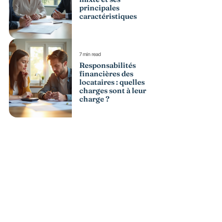
principales
caractéristiques
7 min read
Responsabilités
financières des
locataires : quelles
charges sont à leur
charge ?