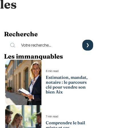
les
Recherche
Les immanquables
8 min read
Estimation, mandat,
notaire : le parcours
clé pour vendre son
bien Aix
7 min read
Comprendre le bail
mixte et ses