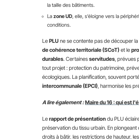
la taille des bâtiments.
La
zone UD
, elle, s’éloigne vers la périphé
conditions.
Le
PLU
ne se contente pas de découper la vi
de cohérence territoriale (SCoT)
et le
pr
durables
. Certaines
servitudes
, prévues 
tout projet : protection du patrimoine, prév
écologiques. La planification, souvent port
intercommunale (EPCI)
, harmonise les p
A lire également :
Maire du 16 : qui est l'é
Le
rapport de présentation
du PLU éclaire
préservation du tissu urbain. En plongeant
droits à bâtir, les restrictions de hauteur, l