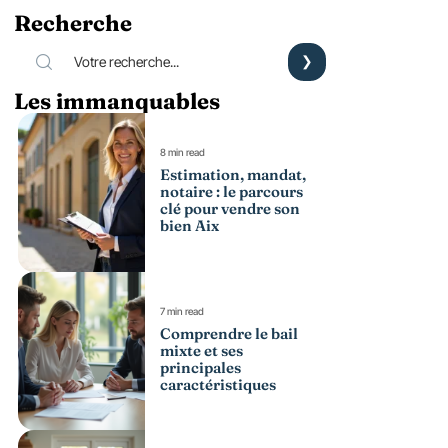
Recherche
Les immanquables
8 min read
Estimation, mandat,
notaire : le parcours
clé pour vendre son
bien Aix
7 min read
Comprendre le bail
mixte et ses
principales
caractéristiques